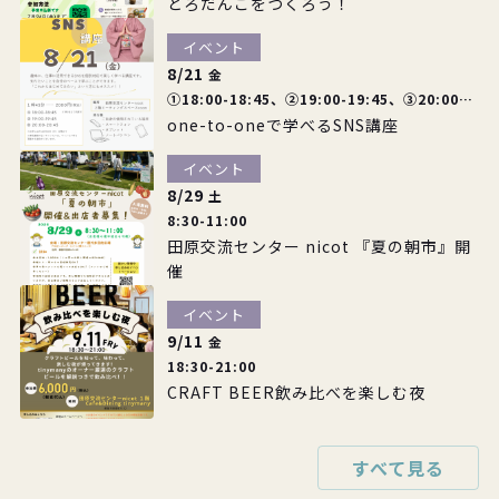
どろだんごをつくろう！
イベント
8/21
金
①18:00-18:45、②19:00-19:45、③20:00-
one-to-oneで学べるSNS講座
20:45
イベント
8/29
土
8:30-11:00
田原交流センター nicot 『夏の朝市』開
催
イベント
9/11
金
18:30-21:00
CRAFT BEER飲み比べを楽しむ夜
すべて見る