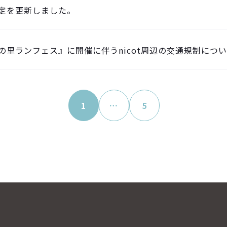
定を更新しました。
の里ランフェス』に開催に伴うnicot周辺の交通規制につ
1
…
5