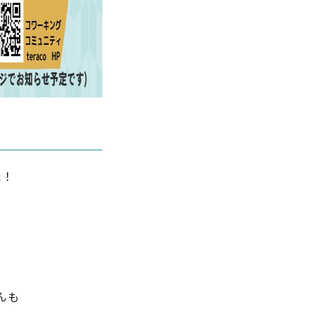
た！
んも