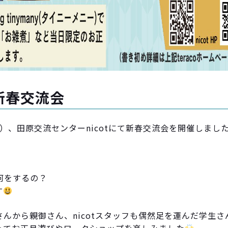
ot新春交流会
（土）、田原交流センターnicotにて新春交流会を開催しまし
何をするの？
す
んから親御さん、nicotスタッフも偶然足を運んだ学生さ