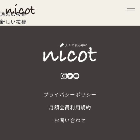
メニューを閉じる
投
過去の投稿
新しい投稿
稿
ナ
ビ
ゲ
ー
シ
プライバシーポリシー
ョ
月額会員利用規約
ン
お問い合わせ