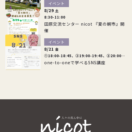
イベント
8/29
土
8:30-11:00
田原交流センター nicot 『夏の朝市』開
催
イベント
8/21
金
①18:00-18:45、②19:00-19:45、③20:00-
one-to-oneで学べるSNS講座
20:45